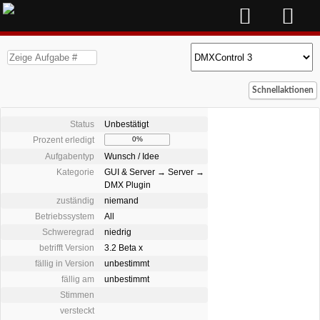
Schnellaktionen
Status
Unbestätigt
Prozent erledigt
0%
Aufgabentyp
Wunsch / Idee
Kategorie
GUI & Server → Server →
DMX Plugin
zuständig
niemand
Betriebssystem
All
Schweregrad
niedrig
betrifft Version
3.2 Beta x
fällig in Version
unbestimmt
fällig am
unbestimmt
Stimmen
versteckt