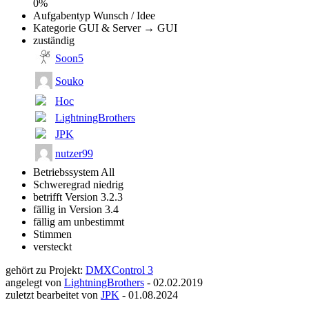
0%
Aufgabentyp
Wunsch / Idee
Kategorie
GUI & Server → GUI
zuständig
Soon5
Souko
Hoc
LightningBrothers
JPK
nutzer99
Betriebssystem
All
Schweregrad
niedrig
betrifft Version
3.2.3
fällig in Version
3.4
fällig am
unbestimmt
Stimmen
versteckt
gehört zu Projekt:
DMXControl 3
angelegt von
LightningBrothers
-
02.02.2019
zuletzt bearbeitet von
JPK
-
01.08.2024