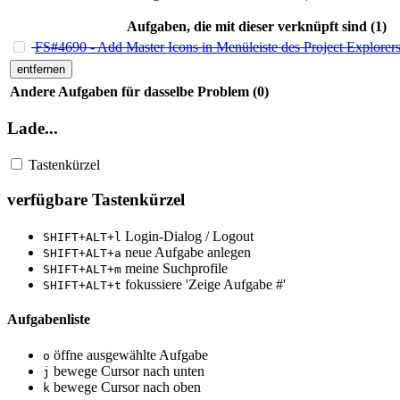
Aufgaben, die mit dieser verknüpft sind (1)
FS#4690 - Add Master Icons in Menüleiste des Project Explorer
entfernen
Andere Aufgaben für dasselbe Problem (0)
Lade...
Tastenkürzel
verfügbare Tastenkürzel
Login-Dialog / Logout
SHIFT+ALT+l
neue Aufgabe anlegen
SHIFT+ALT+a
meine Suchprofile
SHIFT+ALT+m
fokussiere 'Zeige Aufgabe #'
SHIFT+ALT+t
Aufgabenliste
öffne ausgewählte Aufgabe
o
bewege Cursor nach unten
j
bewege Cursor nach oben
k