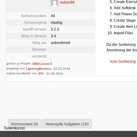
Create Execu
nutzer99
Add Softdesk
Add Power S
Betriebssystem
All
Create Stage
Schweregrad
niedrig
Create Item Li
betrifft Version
3.2.3
Import Files
fällig in Version
3.4
fällig am
unbestimmt
Da die Sortierung 
Stimmen
Anordnung der Ico
versteckt
Icon-Sortierung i
gehört zu Projekt:
DMXControl 3
angelegt von
-
LightningBrothers
02.02.2019
zuletzt bearbeitet von
-
JPK
01.08.2024
Kommentare (9)
Verknüpfte Aufgaben (1/0)
Tastenkürzel