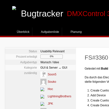
Bugtracker
DMXControl 
Überblick
Aufgabenliste
Planung
Status
Usability Relevant
FS#3360 -
Prozent erledigt
0%
Aufgabentyp
Wunsch / Idee
Kategorie
GUI & Server → GUI
Getestet mit
Build
zuständig
Soon5
Da durch das Elec
Souko
stelle folgenden 
Hoc
Create Cuelis
Add Device
LightningBrothers
Create Cuelis
JPK
Create Devic