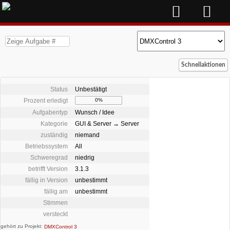
Schnellaktionen
Status
Unbestätigt
Prozent erledigt
0%
Aufgabentyp
Wunsch / Idee
Kategorie
GUI & Server → Server
zuständig
niemand
Betriebssystem
All
Schweregrad
niedrig
betrifft Version
3.1.3
fällig in Version
unbestimmt
fällig am
unbestimmt
Stimmen
versteckt
gehört zu Projekt:
DMXControl 3