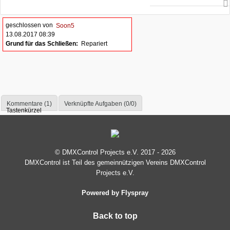
geschlossen von
Soon5
13.08.2017 08:39
Grund für das Schließen:
Repariert
Kommentare (1)
Verknüpfte Aufgaben (0/0)
Tastenkürzel
© DMXControl Projects e.V. 2017 - 2026
DMXControl ist Teil des gemein­nützigen Vereins DMXControl
Projects e.V.
Powered by Flyspray
Back to top