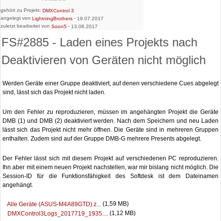
gehört zu Projekt:
DMXControl 3
angelegt von
-
LightningBrothers
19.07.2017
zuletzt bearbeitet von
-
Soon5
13.08.2017
FS#2885 - Laden eines Projekts nach
Deaktivieren von Geräten nicht möglich
Werden Geräte einer Gruppe deaktiviert, auf denen verschiedene Cues abgelegt
sind, lässt sich das Projekt nicht laden.
Um den Fehler zu reproduzieren, müssen im angehängten Projekt die Geräte
DMB (1) und DMB (2) deaktiviert werden. Nach dem Speichern und neu Laden
lässt sich das Projekt nicht mehr öffnen. Die Geräte sind in mehreren Gruppen
enthalten. Zudem sind auf der Gruppe DMB-G mehrere Presents abgelegt.
Der Fehler lässt sich mit diesem Projekt auf verschiedenen PC reproduzieren.
Ihn aber mit einem neuen Projekt nachstellen, war mir bislang nicht möglich. Die
Session-ID für die Funktionsfähigkeit des Softdesk ist dem Dateinamen
angehängt.
(1,59 MB)
Alle Geräte (ASUS-M4A89GTD).z...
(1,12 MB)
DMXControl3Logs_2017719_1935....