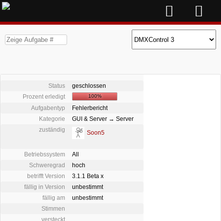
Status
geschlossen
Prozent erledigt
100%
Aufgabentyp
Fehlerbericht
Kategorie
GUI & Server → Server
zuständig
Soon5
Betriebssystem
All
Schweregrad
hoch
betrifft Version
3.1.1 Beta x
fällig in Version
unbestimmt
fällig am
unbestimmt
Stimmen
versteckt